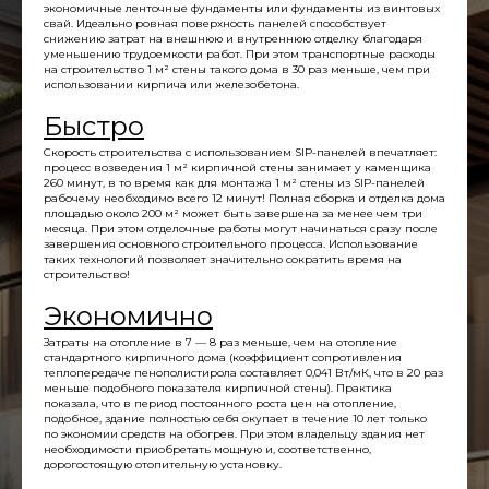
экономичные ленточные фундаменты или фундаменты из винтовых
свай. Идеально ровная поверхность панелей способствует
снижению затрат на внешнюю и внутреннюю отделку благодаря
уменьшению трудоемкости работ. При этом транспортные расходы
на строительство 1 м² стены такого дома в 30 раз меньше, чем при
использовании кирпича или железобетона.
Быстро
Скорость строительства с использованием SIP-панелей впечатляет:
процесс возведения 1 м² кирпичной стены занимает у каменщика
260 минут, в то время как для монтажа 1 м² стены из SIP-панелей
рабочему необходимо всего 12 минут! Полная сборка и отделка дома
площадью около 200 м² может быть завершена за менее чем три
месяца. При этом отделочные работы могут начинаться сразу после
завершения основного строительного процесса. Использование
таких технологий позволяет значительно сократить время на
строительство!
Экономично
Затраты на отопление в 7 — 8 раз меньше, чем на отопление
стандартного кирпичного дома (коэффициент сопротивления
теплопередаче пенополистирола составляет 0,041 Вт/мК, что в 20 раз
меньше подобного показателя кирпичной стены). Практика
показала, что в период постоянного роста цен на отопление,
подобное, здание полностью себя окупает в течение 10 лет только
по экономии средств на обогрев. При этом владельцу здания нет
необходимости приобретать мощную и, соответственно,
дорогостоящую отопительную установку.