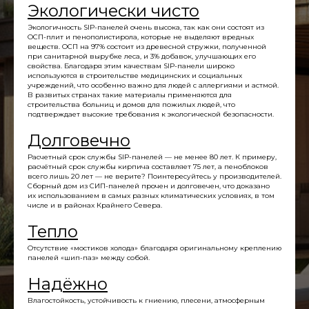
Экологически чисто
Экологичность SIP-панелей очень высока, так как они состоят из
ОСП-плит и пенополистирола, которые не выделяют вредных
веществ. ОСП на 97% состоит из древесной стружки, полученной
при санитарной вырубке леса, и 3% добавок, улучшающих его
свойства. Благодаря этим качествам SIP-панели широко
используются в строительстве медицинских и социальных
учреждений, что особенно важно для людей с аллергиями и астмой.
В развитых странах такие материалы применяются для
строительства больниц и домов для пожилых людей, что
подтверждает высокие требования к экологической безопасности.
Долговечно
Расчетный срок службы SIP-панелей — не менее 80 лет. К примеру,
расчётный срок службы кирпича составляет 75 лет, а пеноблоков
всего лишь 20 лет — не верите? Поинтересуйтесь у производителей.
Сборный дом из СИП-панелей прочен и долговечен, что доказано
их использованием в самых разных климатических условиях, в том
числе и в районах Крайнего Севера.
Тепло
Отсутствие «мостиков холода» благодаря оригинальному креплению
панелей «шип-паз» между собой.
Надёжно
Влагостойкость, устойчивость к гниению, плесени, атмосферным